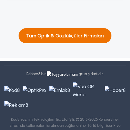
Tüm Optik & Gözlükçüler Firmaları
Rehber8 bir
grup şirketidir.
Kod8 Yazılım Teknıolojileri Tic. Ltd. Şti.
© 2015-2026 Rehber8.net
sitesinde kullanıcılar tarafından sağlanan her türlü bilgi, içerik ve