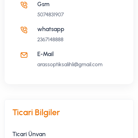
Gsm
5074831907
whatsapp
2367148888
E-Mail
arassoptiksalihli@gmail.com
Ticari Bilgiler
Ticari Ünvan