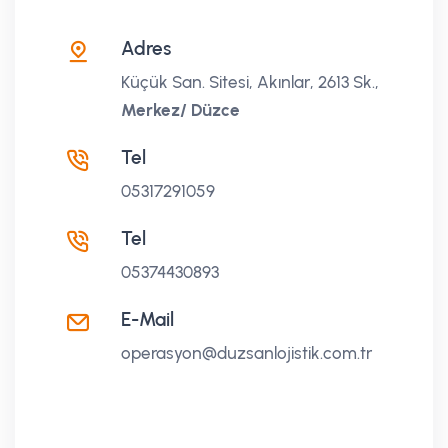
Adres
Küçük San. Sitesi, Akınlar, 2613 Sk.,
Merkez/ Düzce
Tel
05317291059
Tel
05374430893
E-Mail
operasyon@duzsanlojistik.com.tr