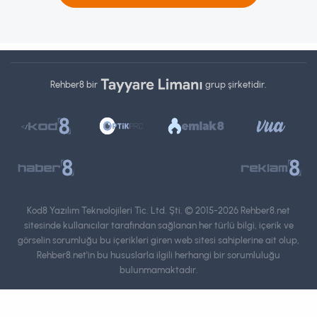
Rehber8 bir
grup şirketidir.
Kod8 Yazılım Teknıolojileri Tic. Ltd. Şti.
© 2015-2026 Rehber8.net
sitesinde kullanıcılar tarafından sağlanan her türlü bilgi, içerik ve
görselin sorumluğu bu içerikleri giren web sitesi sahiplerine ait olup,
Rehber8.net'in bu hususlarla ilgili herhangi bir sorumluluğu
bulunmamaktadır.