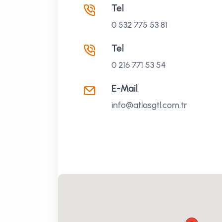
Tel
0 532 775 53 81
Tel
0 216 771 53 54
E-Mail
info@atlasgtl.com.tr