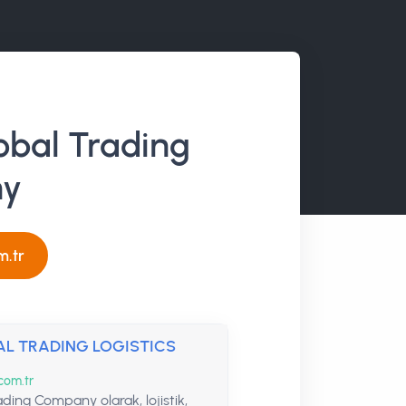
obal Trading
y
m.tr
AL TRADING LOGISTICS
com.tr
ading Company olarak, lojistik,