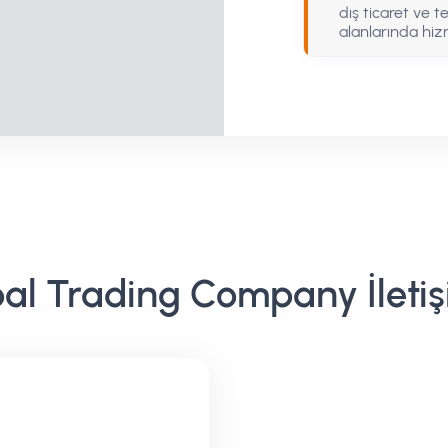
dış ticaret ve t
alanlarında hi
al Trading Company İletişi