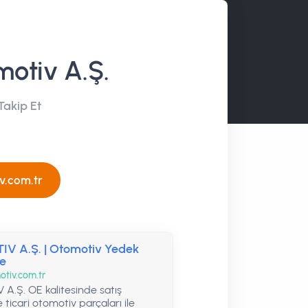
otiv A.Ş.
akip Et
v.com.tr
V A.Ş. | Otomotiv Yedek
ye
tiv.com.tr
.Ş. OE kalitesinde satış
 ticari otomotiv parçaları ile