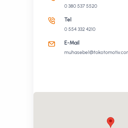
0 380 537 5520
Tel
0 554 332 4210
E-Mail
muhasebe1@tokotomotiv.com