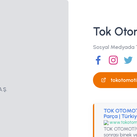
Tok Otom
Sosyal Medyada T
tokotomoti
TOK OTOMOTI
Parça | Türki
www.tokotomo
TOK OTOMOTİV A
sonrası binek ve