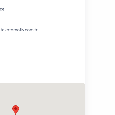
ce
okotomotiv.com.tr