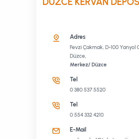
DÜZCE KERVAN DEPO
Adres
Fevzi Çakmak, D-100 Yanyol C
Düzce,
Merkez/ Düzce
Tel
0 380 537 5520
Tel
0 554 332 4210
E-Mail