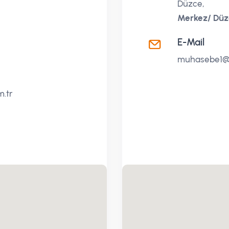
Düzce,
Merkez/ Düz
E-Mail
muhasebe1@t
.tr