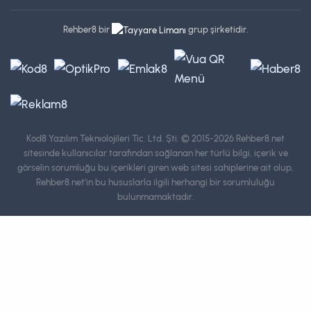
Rehber8 bir
grup şirketidir.
Kod8 Yazılım Teknıolojileri Tic. Ltd. Şti.
© 2015-2026 Rehber8.net
sitesinde kullanıcılar tarafından sağlanan her türlü bilgi, içerik ve
görselin sorumluğu bu içerikleri giren web sitesi sahiplerine ait olup,
Rehber8.net'in bu hususlarla ilgili herhangi bir sorumluluğu
bulunmamaktadır.