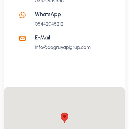
05324464566
WhatsApp
05442045212
E-Mail
info@dogruyapigrup.com