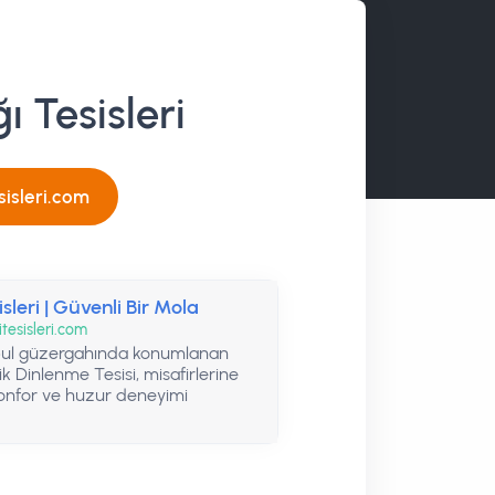
ı Tesisleri
sisleri.com
sleri | Güvenli Bir Mola
esisleri.com
bul güzergahında konumlanan
ik Dinlenme Tesisi, misafirlerine
konfor ve huzur deneyimi