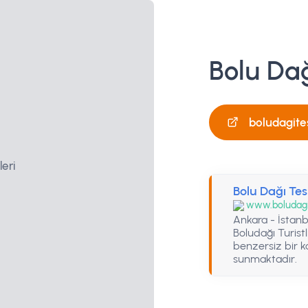
Bolu Dağ
boludagite
Bolu Dağı Tesi
www.boludagit
Ankara - İstan
Boludağı Turistl
benzersiz bir 
sunmaktadır.