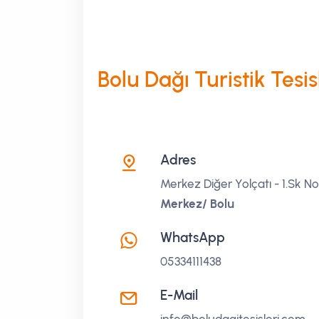
Bolu Dağı Turistik Tesisl
Adres
Merkez Diğer Yolçatı - 1.Sk No
Merkez/ Bolu
WhatsApp
05334111438
E-Mail
info@boludagitesisleri.com