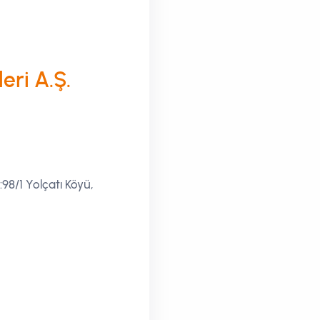
eri A.Ş.
:98/1 Yolçatı Köyü,