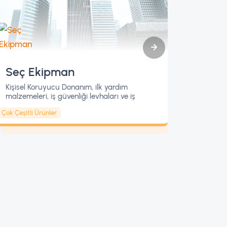
Seç Ekipman
Unov
Kişisel Koruyucu Donanım, ilk yardım
Bolu Uno
malzemeleri, iş güvenliği levhaları ve iş
Türkiye'
sağlığı ve güvenliğine dair her şey..
birinde 
Çok Çeşitli Ürünler
Çok Çeşitli
imkanla