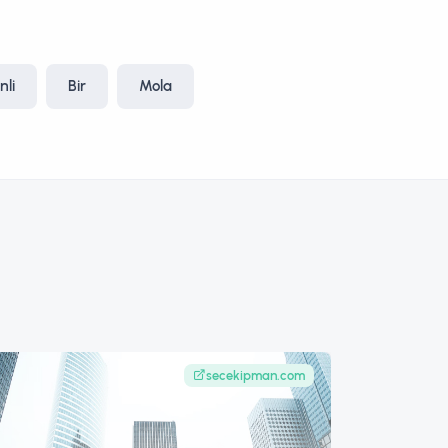
nli
Bir
Mola
secekipman.com